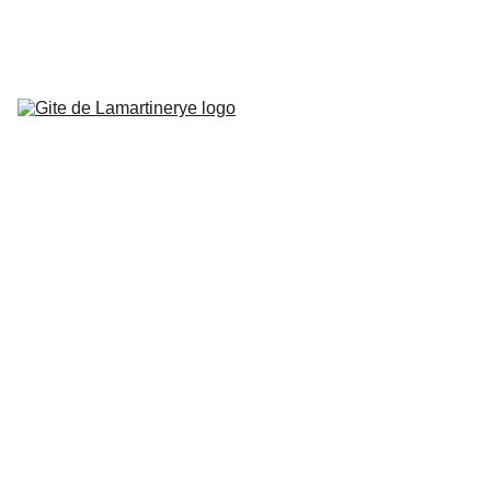
ACCUEIL
LE GÎTE
TARIFS
ACTIVITÉS
RÉSERVER
5/19/2026
1 min temps de lecture