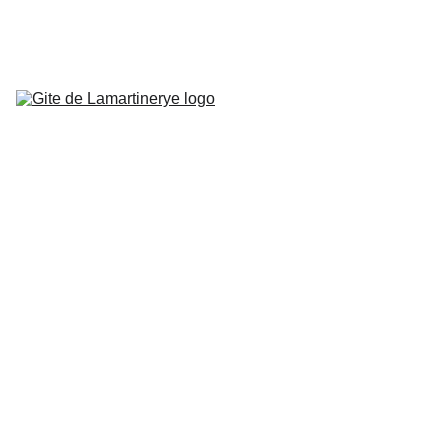
ACCUEIL
LE GÎTE
TARIFS
ACTIVITÉS
RÉSERVER
5/19/2026
1 min temps de lecture